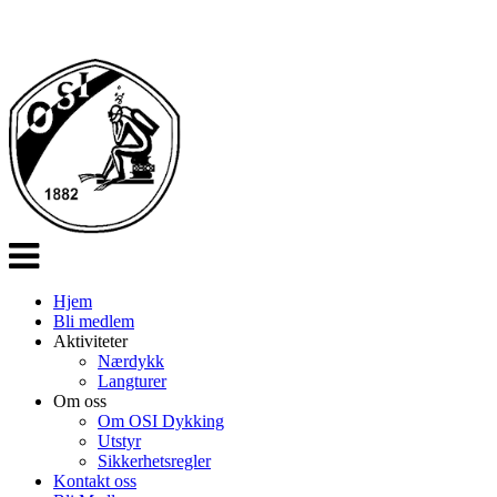
Veksle
navigasjon
Hjem
Bli medlem
Aktiviteter
Nærdykk
Langturer
Om oss
Om OSI Dykking
Utstyr
Sikkerhetsregler
Kontakt oss