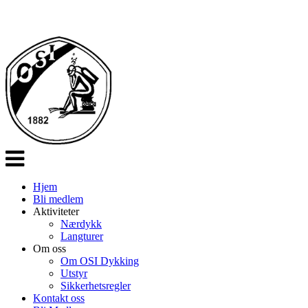
Veksle
navigasjon
Hjem
Bli medlem
Aktiviteter
Nærdykk
Langturer
Om oss
Om OSI Dykking
Utstyr
Sikkerhetsregler
Kontakt oss