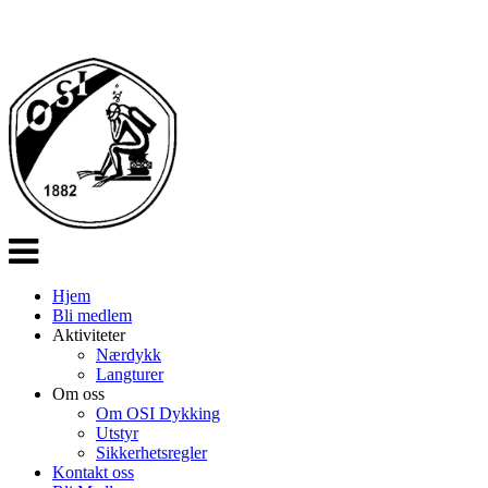
Veksle
navigasjon
Hjem
Bli medlem
Aktiviteter
Nærdykk
Langturer
Om oss
Om OSI Dykking
Utstyr
Sikkerhetsregler
Kontakt oss