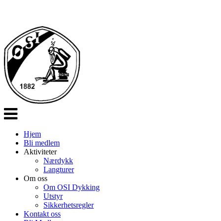
Veksle
navigasjon
Hjem
Bli medlem
Aktiviteter
Nærdykk
Langturer
Om oss
Om OSI Dykking
Utstyr
Sikkerhetsregler
Kontakt oss