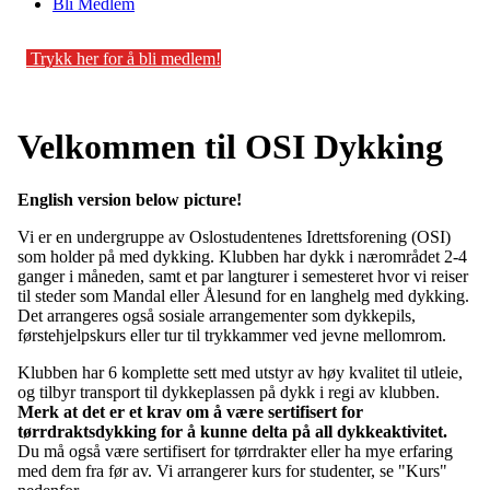
Bli Medlem
Trykk her for å bli medlem!
Velkommen til OSI Dykking
English version below picture!
Vi er en undergruppe av Oslostudentenes Idrettsforening (OSI)
som holder på med dykking. Klubben har dykk i nærområdet 2-4
ganger i måneden, samt et par langturer i semesteret hvor vi reiser
til steder som Mandal eller Ålesund for en langhelg med dykking.
Det arrangeres også sosiale arrangementer som dykkepils,
førstehjelpskurs eller tur til trykkammer ved jevne mellomrom.
Klubben har 6 komplette sett med utstyr av høy kvalitet til utleie,
og tilbyr transport til dykkeplassen på dykk i regi av klubben.
Merk at det er et krav om å være sertifisert for
tørrdraktsdykking for å kunne delta på all dykkeaktivitet.
Du må også være sertifisert for tørrdrakter eller ha mye erfaring
med dem fra før av. Vi arrangerer kurs for studenter, se "Kurs"