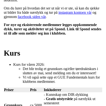
nedenfor.
Om du lurer på hvordan det ser ut når vi er ute, så kan du sjekke
ut bilder fra både nærdykk og tur på
instagram kontoen vår
og
gjennom
facebook siden vår
.
For nye og eksisterende medlemmer legges oppkommende
dykk, turer og aktiviteter ut på Spond. Link til Spond sendes
ut til alle som melder seg inn i klubben.
Kurs
Kurs for våren 2026:
Det blir trolig et grunnkurs og/eller tørrdraktskurs i
slutten av mai, send melding om du er interessert!
Vi vil også sette opp et GUE Fundementals kurs for
klubbens medlemmer.
Priser
Pris
Inkluderer
- Kunnskap om DIR-dykking
-
Gratis utstyrsleie
på nærdykk ut
semesteret
Grunnkurs
ca 5000