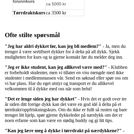
Grunnkurs
ca 5000 kr
Tørrdraktskurs
ca 3500 kr
Ofte stilte spørsmål
"Jeg har aldri dykket før, kan jeg bli medlem?"
- Ja, men du
trenger å være sertifisert dykker for å delta på all dykk. Sjekk
muligheten for kurs og ta gjerne kontakt før du melder deg inn.
"Jeg er ikke student, kan jeg allikevel være med?"
- Klubben
er forbeholdt studenter, men vi tillater en viss mengde med ikke
studenter i medlemsmassen vår. Send en søknad eller spør oss om
vi har plass. Har du eget utstyr og transport er du allikevel
velkommen til å dykke med oss når som helst!
"Det er lenge siden jeg har dykket"
- Hvis det er godt over tre
år siden ditt forrige dykk kan det være en god idé å delta på et
tørrdrakt/oppfriskningskurs. Om du ikke er fullt så rusten og bare
trenger litt hjelp, spør gjerne dykkeleder på nærdykk om det er
noen erfarne som kan være en stødig buddy og gi litt tips.
"Kan jeg lære meg å dykke i tørrdrakt på nærdykkene?"
-