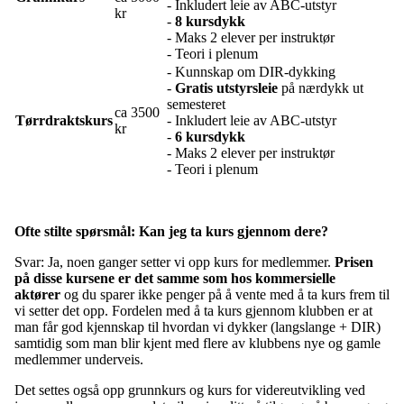
- Inkludert leie av ABC-utstyr
kr
-
8 kursdykk
- Maks 2 elever per instruktør
- Teori i plenum
- Kunnskap om DIR-dykking
-
Gratis utstyrsleie
på nærdykk ut
semesteret
ca 3500
Tørrdraktskurs
- Inkludert leie av ABC-utstyr
kr
-
6
kursdykk
- Maks 2 elever per instruktør
- Teori i plenum
Ofte stilte spørsmål: Kan jeg ta kurs gjennom dere?
Svar: Ja, noen ganger setter vi opp kurs for medlemmer.
Prisen
på disse kursene er det samme som hos kommersielle
aktører
og du sparer ikke penger på å vente med å ta kurs frem til
vi setter det opp. Fordelen med å ta kurs gjennom klubben er at
man får god kjennskap til hvordan vi dykker (langslange + DIR)
samtidig som man blir kjent med flere av klubbens nye og gamle
medlemmer underveis.
Det settes også opp grunnkurs og kurs for videreutvikling ved