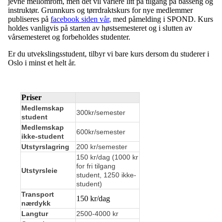
jevne mellomrom, men det vil variere litt på tilgang på basseng og
instruktør. Grunnkurs og tørrdraktskurs for nye medlemmer
publiseres på
facebook siden vår
, med påmelding i SPOND. Kurs
holdes vanligvis på starten av høstsemesteret og i slutten av
vårsemesteret og forbeholdes studenter.
Er du utvekslingsstudent, tilbyr vi bare kurs dersom du studerer i
Oslo i minst et helt år.
Priser
Medlemskap
300kr/semester
student
Medlemskap
600kr/semester
ikke-student
Utstyrslagring
200 kr/semester
150 kr/dag (1000 kr
for fri tilgang
Utstyrsleie
student, 1250 ikke-
student)
Transport
150 kr/dag
nærdykk
Langtur
2500-4000 kr