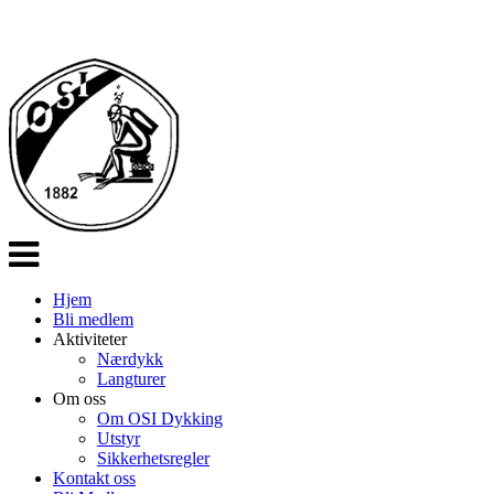
Veksle
navigasjon
Hjem
Bli medlem
Aktiviteter
Nærdykk
Langturer
Om oss
Om OSI Dykking
Utstyr
Sikkerhetsregler
Kontakt oss